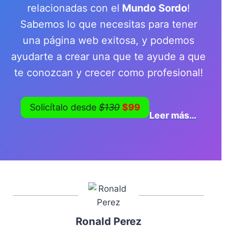
relacionadas con el
Mundo Sordo
!
Sabemos lo que necesitas para tener
una página web exitosa, y podemos
ayudarte a crear una que te ayude a que
te conozcan y crecer como profesional!
Solicítalo desde
$130
$99
Leer más…
Ronald Perez